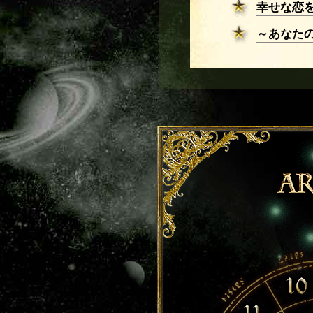
幸せな恋
～あなた