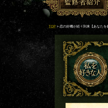
TOP
> 恋の好機が続々到来【あなたを