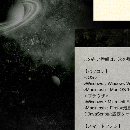
この占い番組は、次の
【パソコン】
＜OS＞
○Windows：Windows V
○Macintosh：Mac OS 1
＜ブラウザ＞
○Windows：Microsoft
○Macintosh：Firefo
※JavaScriptの設
【スマートフォン】