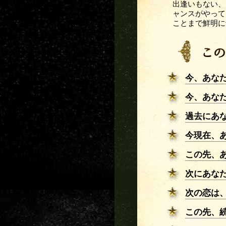
出逢いもない、
ャンスがやって
ことまで鮮明に
今、あな
今、あな
過去にあ
今現在、
この先、
次にあな
次の恋は
この先、