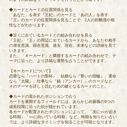
◆カードとカードの位置関係を見る
「あなた」を表す『王妃』のカードと「あの人」を表す
『王』のカードの位置関係を見ることで、2人の距離感や相
性などがわかります。
◆近くに出ているカードとの組み合わせを見る
『王妃』『王』の周辺に出ているカードから、あなたや相手
の潜在意識、顕在意識、過去、現在、未来などの詳細を見て
いきます。
また、「キーカード」と隣接するカードの組み合わせで、テ
ーマに沿った、より詳細な運勢を占うことができます。
【キーカードについて】
恋愛なら『ハートの聖杯』、結婚なら『誓いの指輪』、運命
なら『太陽』、仕事なら『錨（アンカー）』のカードなど、
そのテーマを詳しく読むための鍵となるカードのこと。
◆カードの置かれたポジションで占う
カードを展開するフィールドには、あらかじめ薔薇の9つの
成長段階に沿った絵が描かれています。
各カードが配置されたポジションによって、「次に○○が起き
る時期」「○○に向いている時期」など、時期を知りたい占い
では、より詳細なタイミングを知ることが可能となります。