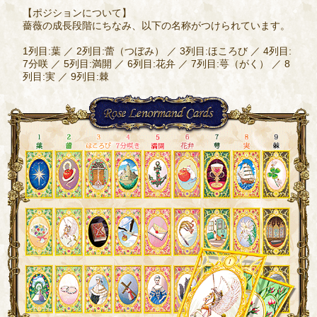
【ポジションについて】
薔薇の成長段階にちなみ、以下の名称がつけられています。
1列目:葉 ／ 2列目:蕾（つぼみ） ／ 3列目:ほころび ／ 4列目:
7分咲 ／ 5列目:満開 ／ 6列目:花弁 ／ 7列目:萼（がく） ／ 8
列目:実 ／ 9列目:棘