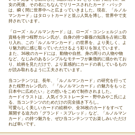
女の死後、その名にちなんでリリースされたカード・パック
は、瞬く間に世界中へと広まっていきました。現在、「ルノル
マンカード」はタロットカードと並ぶ人気を博し、世界中で支
持されています。
「ローズ・ルノルマンカード」は、ローズ・コンシェルジュの
資格を持つ桜野カレン氏が、自身の持つ薔薇の知識を占術に取
り入れ、この「ルノルマンカード」の世界を、より美しく、よ
り魅力的に感じ取っていただけるよう彩りを加えています。
また、36枚のカードには、動物や自然、身の周りの人物や物
など、なじみのあるシンプルなモチーフが象徴的に描かれてお
り、絵柄を見ただけで、より直感的にカードの表しているもの
が読み取れるように工夫されています。
当コンテンツは、長年、「ルノルマンカード」の研究を行って
きた桜野カレン氏の、「『ルノルマンカード』の魅力をもっと
日本中に広めたい」との想いをこめて制作されました。
カードイラストは、人気イラストレーター・野中みやこ氏によ
る、当コンテンツのためだけの完全描き下ろし。
可愛らしく美しいカードの絵柄や、全36枚のカードをすべて
展開する迫力の「グランド・スプレッド」など、「ルノルマン
カード」の持つ魅力を、ぜひ当コンテンツでお楽しみいただけ
れば幸いです。