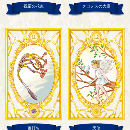
祝福の花束
クロノスの大鎌
鞭打ち
天使