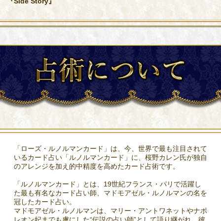
『Side Story』
「ローズ・ルノルマンカード」は、今、世界で最も注目されて
いるカード占い「ルノルマンカード」に、桜野カレン氏が独自
のアレンジを加え的中精度を高めたカード占術です。
「ルノルマンカード」とは、19世紀フランス・パリで活躍し
た最も有名なカード占い師、マドモアゼル・ルノルマンの名を
冠したカード占い。
マドモアゼル・ルノルマンは、マリー・アントワネットやナポ
レオン妃までも虜にした“伝説の占い師”として語り継がれ、彼