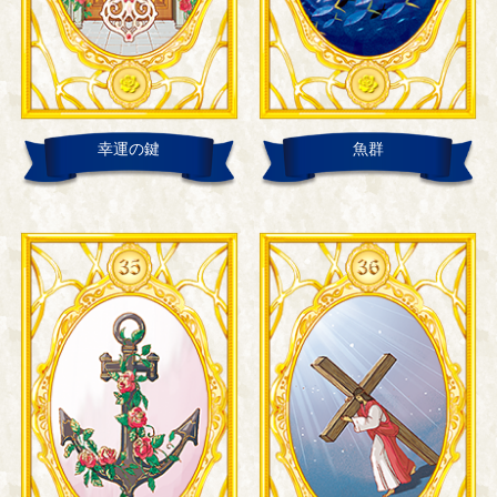
幸運の鍵
魚群