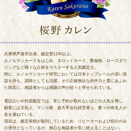
兵庫県芦屋市出身。鑑定歴12年以上。
ルノルマンカードをはじめ、タロットカード、数秘術、ローズダウ
ジングなど様々な占術をマスターする人気鑑定士。
特に、ルノルマンカード研究においては日本トップレベルの深い造
詣を持ち、講師としても活躍。その正確無比な的中力と愛にあふれ
た助言に、相談者からは感謝の声が続々と寄せられている。
電話占いや対面鑑定では、常に予約が取れないほどの人気を博し、
顧客には文化人、マンガ家、超大手会社経営者ら、数々の有名人が
名を連ねている。
現在は、鑑定依頼が殺到しているため、リピーターおよび紹介のみ
の受付となっているが、熱心な相談者が常に絶えることはない。