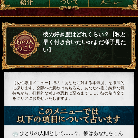
彼の好き度はどれくらい？【私と
早く付き合いたいorまだ様子見た
い】
【女性専用メニュー】彼の「あなたに対する本気度」を徹底的
に探ります。交際への意欲はもちろん、あなたへ抱く純粋な気
持ちから、打算的な考えや恐れに至るまで……。彼の脳内全て
をクリアにお見せいたしますよ。
ひとりの人間として……今、彼はあなたをこん