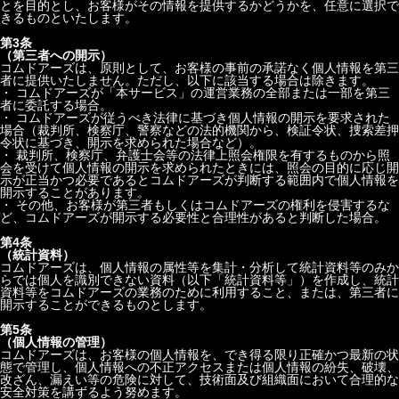
とを目的とし、お客様がその情報を提供するかどうかを、任意に選択で
きるものといたします。
第3条
（第三者への開示）
コムドアーズは、原則として、お客様の事前の承諾なく個人情報を第三
者に提供いたしません。ただし、以下に該当する場合は除きます。
・ コムドアーズが「本サービス」の運営業務の全部または一部を第三
者に委託する場合。
・ コムドアーズが従うべき法律に基づき個人情報の開示を要求された
場合（裁判所、検察庁、警察などの法的機関から、検証令状、捜索差押
令状に基づき、開示を求められた場合など）。
・ 裁判所、検察庁、弁護士会等の法律上照会権限を有するものから照
会を受けて個人情報の開示を求められたときには、照会の目的に応じ開
示が正当かつ必要であるとコムドアーズが判断する範囲内で個人情報を
開示することがあります。
・ その他、お客様が第三者もしくはコムドアーズの権利を侵害するな
ど、コムドアーズが開示する必要性と合理性があると判断した場合。
第4条
（統計資料）
コムドアーズは、個人情報の属性等を集計・分析して統計資料等のみか
らでは個人を識別できない資料（以下「統計資料等」）を作成し、統計
資料等をコムドアーズの業務のために利用すること、または、第三者に
開示することができるものとします。
第5条
（個人情報の管理）
コムドアーズは、お客様の個人情報を、でき得る限り正確かつ最新の状
態で管理し、個人情報への不正アクセスまたは個人情報の紛失、破壊、
改ざん、漏えい等の危険に対して、技術面及び組織面において合理的な
安全対策を講ずるよう努めます。