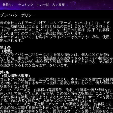
プライバシーポリシー
株式会社コムドアーズ（以下「コムドアーズ」といいます）は、「ぞ
っ……残酷なほど当たる【幻想と狂気の世界】ヒストリア・タロット」
（以下「本サービス」といいます）をご利用のお客様（以下「お客様」
といいます）のプライバシー保護に努めております。
本サービスにおいて、お客様のプライバシーは次のように収集、使用、
開示されます。
第１条
（定義）
このプライバシーポリシーにおける個人情報とは、個人に関する情報
で、氏名、生年月日、その他当該個人を識別できるもの（その情報のみ
では識別できないが、他の情報と容易に照合することができ、その個人
を識別できるものを含みます）をいいます。
第2条
（個人情報の収集）
コムドアーズは、適法、公正な手段により、本サービスを運営する目的
その他これに付随するサービス提供に必要な限度において、個人情報の
収集を行ないます。
2．コムドアーズは、お客様の電話番号、氏名、住所等の個人情報をお
伺いさせて頂くことがありますが、この個人情報の収集は、コムドアー
ズがお客様を識別できるようにするためなど、お客様にサービスを提供
するために必要な限度で、適法かつ公正な手段で行ないます。
3．コムドアーズは、不定期にアンケートや調査を実施し、お客様にそ
の余の個人に関する情報をお伺いさせて頂くこともありますが、これは
お客様の自主的な参加を通して、提供するサービスを更に充実させるこ