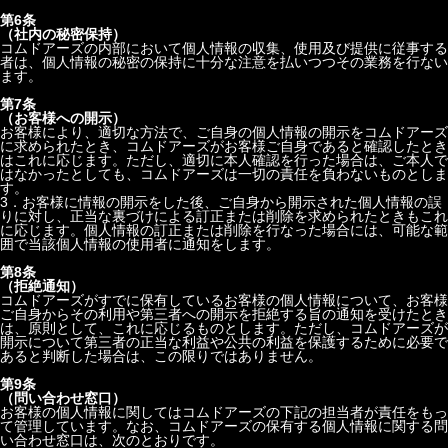
第6条
（社内の秘密保持）
コムドアーズの内部において個人情報の収集、使用及び提供に従事する
者は、個人情報の秘密の保持に十分な注意を払いつつその業務を行ない
ます。
第7条
（お客様への開示）
お客様により、適切な方法で、ご自身の個人情報の開示をコムドアーズ
に求められたとき、コムドアーズがお客様ご自身であると確認したとき
はこれに応じます。ただし、適切に本人確認を行った場合は、ご本人で
はなかったとしても、コムドアーズは一切の責任を負わないものとしま
す。
3．お客様に情報の開示をした後、ご自身から開示された個人情報の誤
りに対し、正当な裏づけによる訂正または削除を求められたときもこれ
に応じます。個人情報の訂正または削除を行なった場合には、可能な範
囲で当該個人情報の使用者に通知をします。
第8条
（拒絶通知）
コムドアーズがすでに保有しているお客様の個人情報について、お客様
ご自身からその利用や第三者への開示を拒絶する旨の通知を受けたとき
は、原則として、これに応じるものとします。ただし、コムドアーズが
開示について第三者の正当な利益や公共の利益を保護するために必要で
あると判断した場合は、この限りではありません。
第9条
（問い合わせ窓口）
お客様の個人情報に関してはコムドアーズの下記の担当者が責任をもっ
て管理しています。なお、コムドアーズの保有する個人情報に関する問
い合わせ窓口は、次のとおりです。