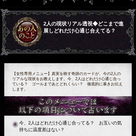
2人の現状リアル透視◆どこまで進
展しどれだけ心通じ合えてる？
【女性専用メニュー】真実を映す奇跡のカードが、今の2人の
リアルな現状をお教えします。今、2人はどれだけ心通じ合っ
ている？ ゴールまであとどれくらい？ 徹底的に暴きお伝え
します。
今、2人はどれだけ心通じ合ってる？ お互いの気
持ちに温度差はない？