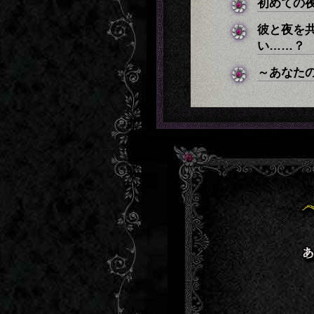
初めての
彼と夜を
い……？
～あなた