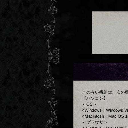
この占い番組は、次の
【パソコン】
＜OS＞
○Windows：Windows V
○Macintosh：Mac OS 1
＜ブラウザ＞