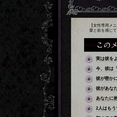
【女性専用メニ
愛と欲を感じて
実は彼を
今、彼は
彼が密か
彼があな
あなたに
2人はも