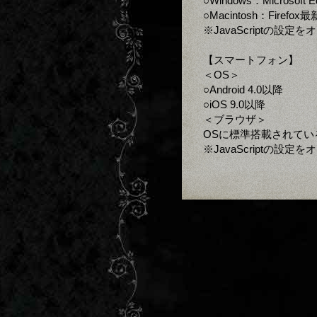
○Windows：Microsoft
○Macintosh：Firefo
※JavaScriptの設
【スマートフォン】
＜OS＞
○Android 4.0以降
○iOS 9.0以降
＜ブラウザ＞
OSに標準搭載されてい
※JavaScriptの設