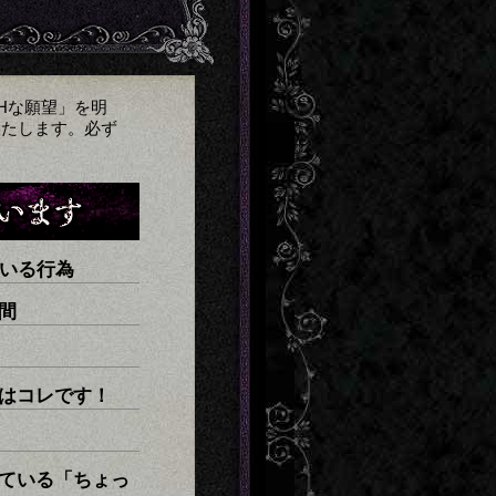
Hな願望」を明
いたします。必ず
ている行為
間
はコレです！
ている「ちょっ