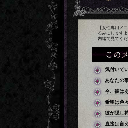
【女性専用メニ
るみにしますよ
内緒で見てくだ
気付いて
あなたの
今、彼は
希望は色
彼が隠し
直接は言