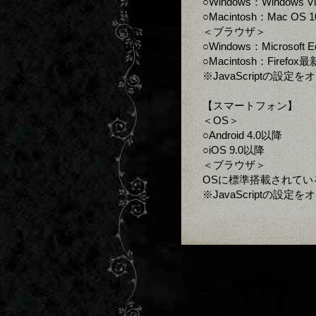
○Windows：Windows V
○Macintosh：Mac OS 1
＜ブラウザ＞
○Windows：Microsoft
○Macintosh：Firefo
※JavaScriptの設
【スマートフォン】
＜OS＞
○Android 4.0以降
○iOS 9.0以降
＜ブラウザ＞
OSに標準搭載されてい
※JavaScriptの設