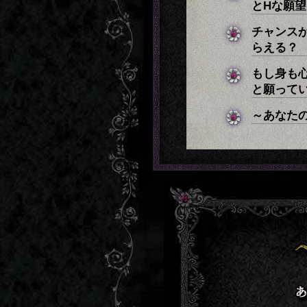
とHな願望
チャンス
らえる？
もし身も
と願って
～あなた