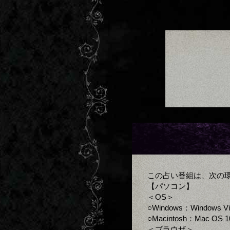
この占い番組は、次の
【パソコン】
＜OS＞
○Windows：Windows V
○Macintosh：Mac OS 1
＜ブラウザ＞