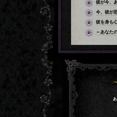
彼が今、
今、彼が
彼を身も
～あなた