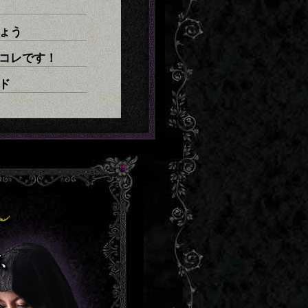
ょう
コレです！
ド