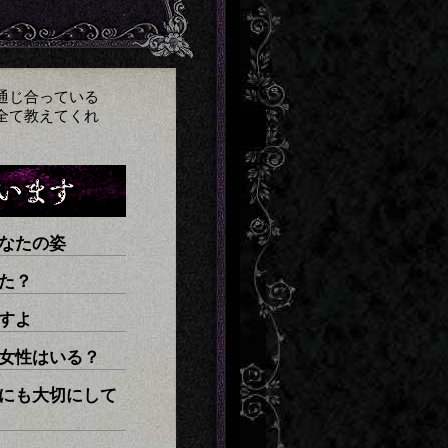
通じ合っている
全て教えてくれ
なたの姿
た？
すよ
女性はいる？
にも大切にして