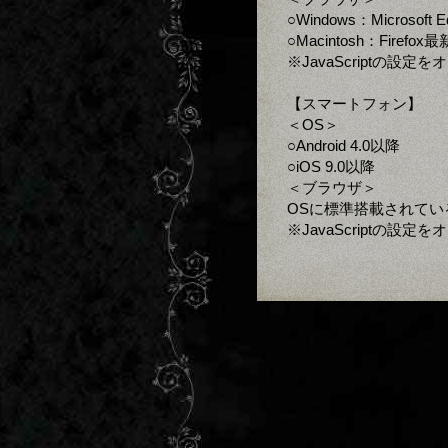
○Windows：Microsoft
○Macintosh：Firefo
※JavaScriptの設
【スマートフォン】
＜OS＞
○Android 4.0以降
○iOS 9.0以降
＜ブラウザ＞
OSに標準搭載されてい
※JavaScriptの設