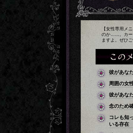
【女性専用メニ
のか……。カー
ますよ。ぜひご
彼があな
周囲の女
彼があな
念のため
コレも知
いる存在