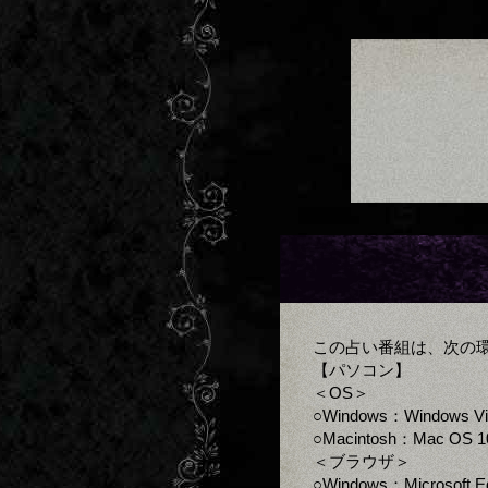
この占い番組は、次の
【パソコン】
＜OS＞
○Windows：Windows V
○Macintosh：Mac OS 1
＜ブラウザ＞
○Windows：Microsoft