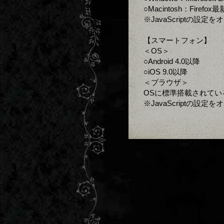
○Macintosh：Firefo
※JavaScriptの設
【スマートフォン】
＜OS＞
○Android 4.0以降
○iOS 9.0以降
＜ブラウザ＞
OSに標準搭載されてい
※JavaScriptの設