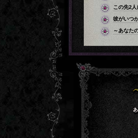
この先2
彼がいつ
～あなた