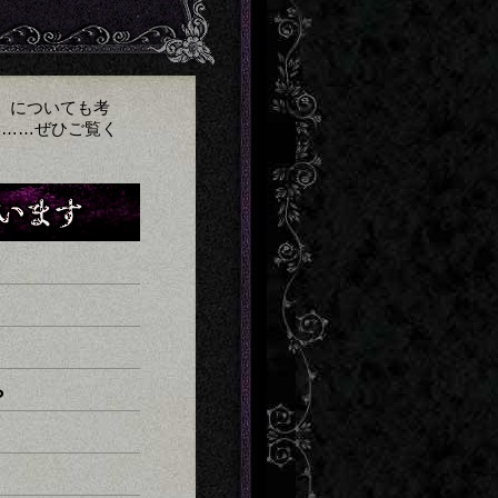
」についても考
い……ぜひご覧く
？