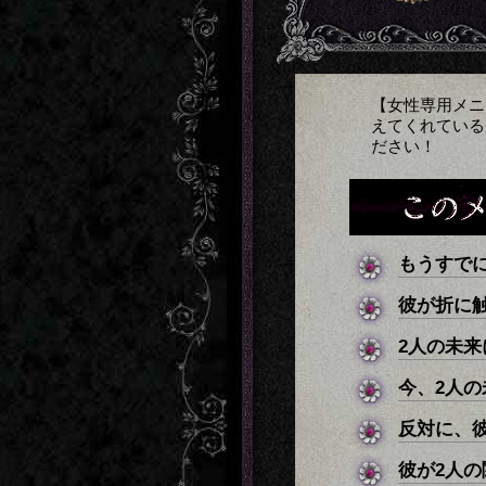
【女性専用メニ
えてくれている
ださい！
もうすで
彼が折に
2人の未
今、2人
反対に、
彼が2人