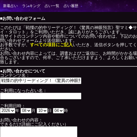
■お問い合わせフォーム
このたびは「戦慄の的中リーディング！《驚異の神眼預言》聖マミ◆サ
イ・タロット」をご利用いただき、誠にありがとうございます。
当サイトのコンテンツ内容や動作についてのお問い合わせは、下記のお
問い合わせフォームより送信願います。
お手数ですが、
すべての項目にご記入
いただき、送信ボタンを押してく
ださい。
お問い合わせ内容によっては、調査およびご返信に、お時間がかかる場
合もございますので、何卒、ご了承いただけますよう、よろしくお願い
致します。
●お問い合わせについて
コンテンツ名：
ご利用になった占い名：
ご利用日時：
年
月
日
時
お問い合わせの内容：
できるだけ詳細にご記入ください）