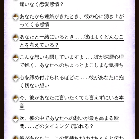
違いなく恋愛感情？
あなたから連絡がきたとき、彼の心に湧き上が
ってくる感情
あなたと一緒にいるとき……彼はよくどんなこ
とを考えている？
こんな想いも隠していますよ……彼が深層心理
で抱く、あなたへのちょっとよこしまな気持ち
心を締め付けられるほどに……彼があなたに抱
く切ない想い
今、彼があなたに言いたくても言えずにいる本
音
次、彼の中であなたへの想いが最も高まる瞬
間……どのタイミングで訪れる？
彼があなたに、この気持ちだけはちゃんと伝わ