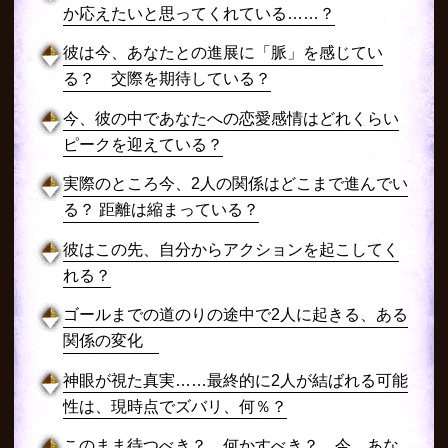
か応えたいと思ってくれている……？
彼は今、あなたとの進展に「脈」を感じてい
る？ 交際を期待している？
今、彼の中であなたへの恋愛感情はどれくらい
ピークを迎えている？
実際のところ今、2人の関係はどこまで進んでい
る？ 距離は縮まっている？
彼はこの先、自分からアクションを起こしてく
れる？
ゴールまでの道のりの途中で2人に起きる、ある
関係の変化
神眼が視た真実……最終的に2人が結ばれる可能
性は、現時点でズバリ、何％？
このまま待つべき？ 何かすべき？ 今、あな