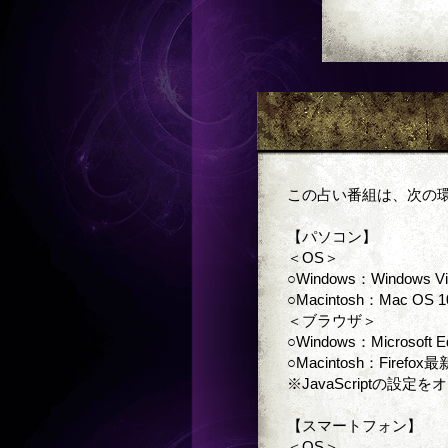
この占い番組は、次の
【パソコン】
＜OS＞
○Windows：Windows V
○Macintosh：Mac OS 1
＜ブラウザ＞
○Windows：Microsoft
○Macintosh：Firefo
※JavaScriptの設
【スマートフォン】
＜OS＞