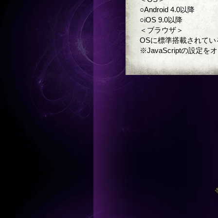
○Android 4.0以降
○iOS 9.0以降
＜ブラウザ＞
OSに標準搭載されてい
※JavaScriptの設