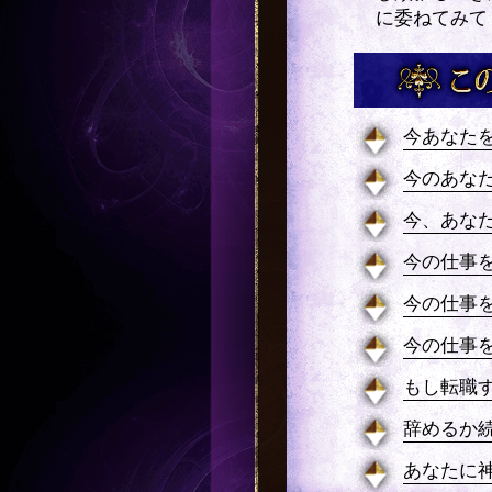
に委ねてみて
今あなた
今のあな
今、あな
今の仕事
今の仕事
今の仕事
もし転職
辞めるか
あなたに