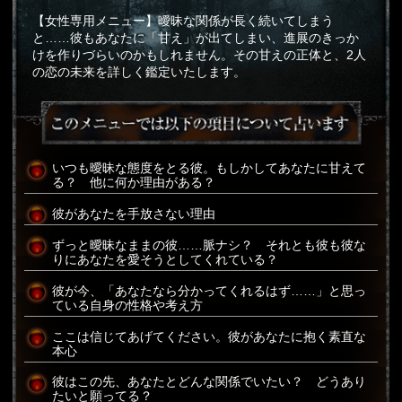
【女性専用メニュー】曖昧な関係が長く続いてしまう
と……彼もあなたに「甘え」が出てしまい、進展のきっか
けを作りづらいのかもしれません。その甘えの正体と、2人
の恋の未来を詳しく鑑定いたします。
いつも曖昧な態度をとる彼。もしかしてあなたに甘えて
る？ 他に何か理由がある？
彼があなたを手放さない理由
ずっと曖昧なままの彼……脈ナシ？ それとも彼も彼な
りにあなたを愛そうとしてくれている？
彼が今、「あなたなら分かってくれるはず……」と思っ
ている自身の性格や考え方
ここは信じてあげてください。彼があなたに抱く素直な
本心
彼はこの先、あなたとどんな関係でいたい？ どうあり
たいと願ってる？