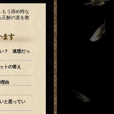
…もう諦め時な
る正解の道を教
い？ 迷惑だっ
ットの答え
の理由
いと思ってい