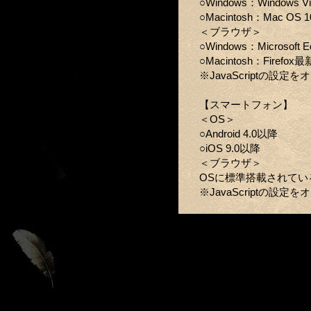
○Windows：Windows V
○Macintosh：Mac OS 1
＜ブラウザ＞
○Windows：Microsoft
○Macintosh：Firefo
※JavaScriptの設
【スマートフォン】
＜OS＞
○Android 4.0以降
○iOS 9.0以降
＜ブラウザ＞
OSに標準搭載されてい
※JavaScriptの設