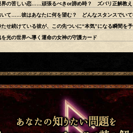
限界の苦しい恋……頑張るべきor諦め時？ ズバリ正解教え
おいて……彼はあなたに何を望む？ どんなスタンスでいて
待たせ続けている彼が、この先ついに“本気”になる瞬間を
魂を光の世界へ導く運命の女神の守護カード