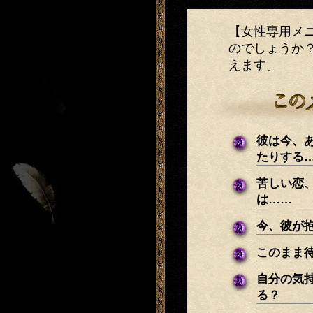
【女性専用メ
のでしょうか
えます。
彼は今、
たりする
苦しい恋
は……
今、彼が抱
このまま
自分の気
る？