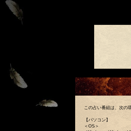
この占い番組は、次の
【パソコン】
＜OS＞