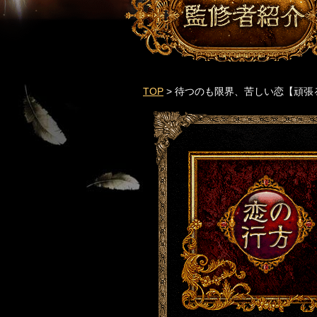
TOP
> 待つのも限界、苦しい恋【頑張