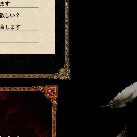
ます
欲しい？
予言します