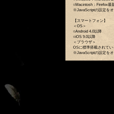
○Macintosh：Firefo
※JavaScriptの設
【スマートフォン】
＜OS＞
○Android 4.0以降
○iOS 9.0以降
＜ブラウザ＞
OSに標準搭載されてい
※JavaScriptの設