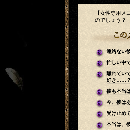
【女性専用メ
のでしょう？
連絡ない
忙しい中
離れてい
好き……
彼も本当
今、彼は
受け止め
本当は、