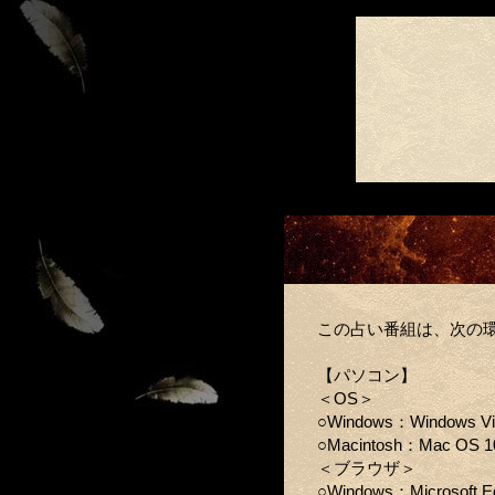
この占い番組は、次の
【パソコン】
＜OS＞
○Windows：Windows V
○Macintosh：Mac OS 1
＜ブラウザ＞
○Windows：Microsoft