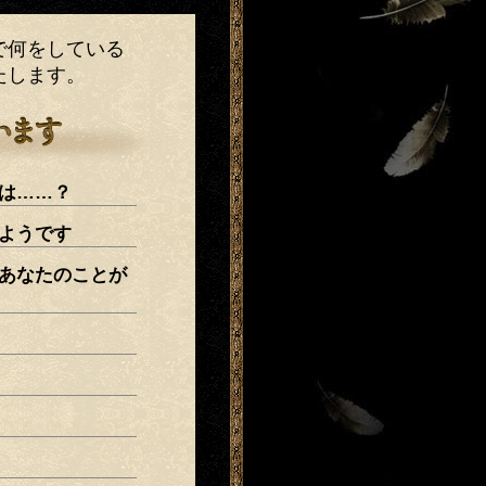
で何をしている
たします。
は……？
ようです
あなたのことが