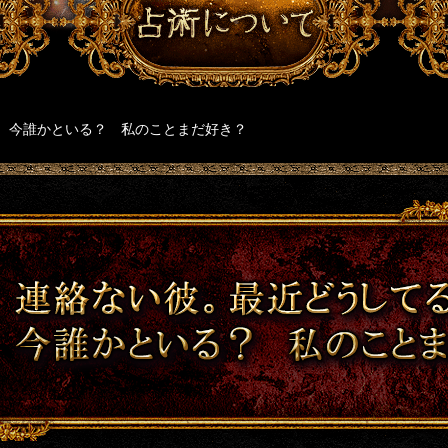
？ 今誰かといる？ 私のことまだ好き？