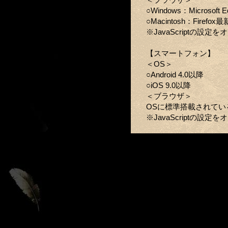
○Windows：Microsoft
○Macintosh：Firefo
※JavaScriptの設
【スマートフォン】
＜OS＞
○Android 4.0以降
○iOS 9.0以降
＜ブラウザ＞
OSに標準搭載されてい
※JavaScriptの設