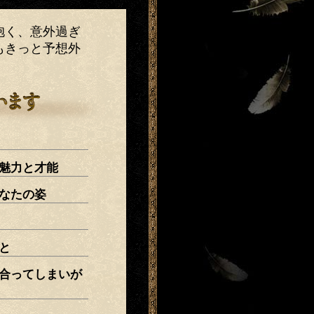
抱く、意外過ぎ
もきっと予想外
魅力と才能
なたの姿
と
合ってしまいが