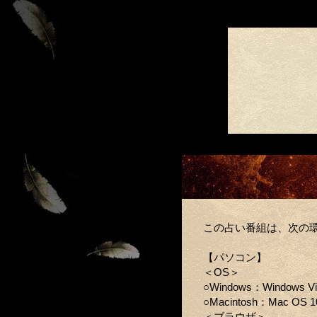
この占い番組は、次の
【パソコン】
＜OS＞
○Windows：Windows V
○Macintosh：Mac OS 1
＜ブラウザ＞