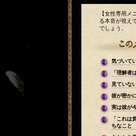
【女性専用メ
る本音が視え
でしょう。
気づいて
「理解者
見ていな
彼が密か
実は彼が
「これは
ちなこと