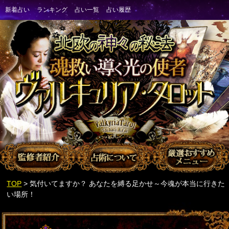
TOP
> 気付いてますか？ あなたを縛る足かせ～今魂が本当に行きた
い場所！