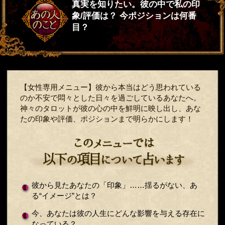
真実を知りたい。彼の中で私の印
象/評価は？ 今ポジションは何番
目？
【女性専用メニュー】彼から本当はどう思われている
のか不安で悶々とした日々を過ごしているあなたへ。
神々のタロットが彼の心の中を鮮明に映し出し、あな
たの印象や評価、ポジションまで明らかにします！
彼から見たあなたの「印象」……揺るがない、あ
る“イメージ”とは？
今、あなたは彼の人生にどんな影響を与える存在に
なっている？