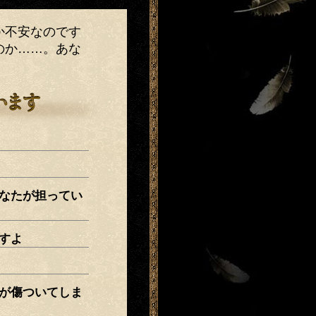
か不安なのです
のか……。あな
なたが担ってい
すよ
が傷ついてしま