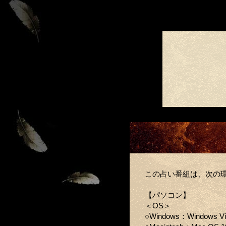
この占い番組は、次の
【パソコン】
＜OS＞
○Windows：Windows V