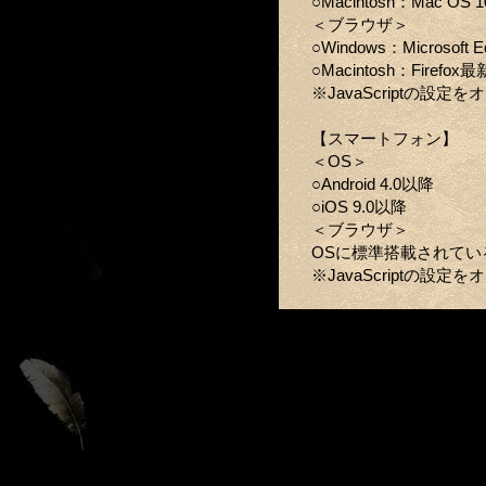
○Macintosh：Mac OS 1
＜ブラウザ＞
○Windows：Microsoft
○Macintosh：Firefo
※JavaScriptの設
【スマートフォン】
＜OS＞
○Android 4.0以降
○iOS 9.0以降
＜ブラウザ＞
OSに標準搭載されてい
※JavaScriptの設