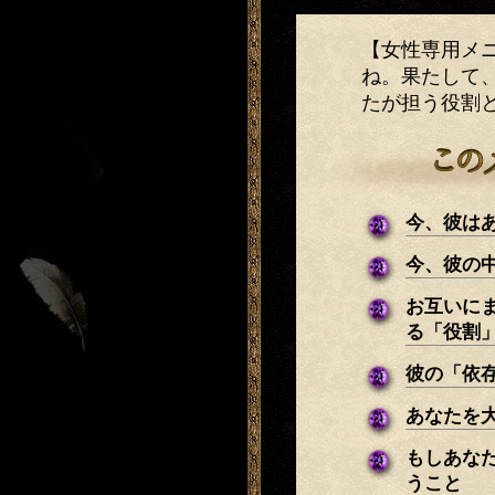
【女性専用メ
ね。果たして
たが担う役割
今、彼は
今、彼の
お互いに
る「役割
彼の「依
あなたを
もしあな
うこと