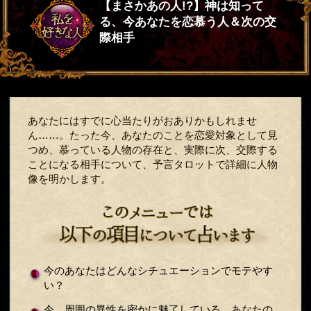
【まさかあの人!?】神は知って
る、今あなたを恋慕う人＆次の交
際相手
あなたにはすでに心当たりがおありかもしれませ
ん……。たった今、あなたのことを恋愛対象として見
つめ、慕っている人物の存在と、実際に次、交際する
ことになる相手について、予言タロットで詳細に人物
像を明かします。
今のあなたはどんなシチュエーションでモテやす
い？
今、周囲の異性を密かに魅了している、あなたの