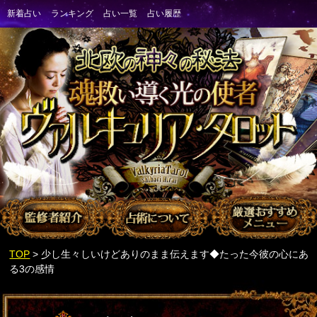
TOP
> 少し生々しいけどありのまま伝えます◆たった今彼の心にあ
る3の感情