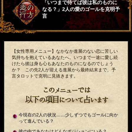
「いつまで待てば彼は私のものに
なる？」2人の愛のゴールを克明予
言
【女性専用メニュー】なかなか進展のない恋に苦しい
気持ちを抱えているあなたへ。いつまで一途に愛し続
けたら彼は身も心もあなたのものになるのでしょう
か？ この先2人が迎える進展から最終結末まで、予
言タロットで克明に見抜きます。
今現在の2人の状況……少しずつでもゴールに向か
って進んでいる？
彼の中であなたはどんなポジションにいる？